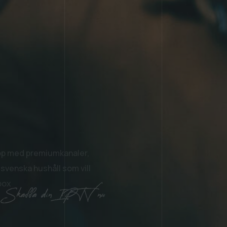
h
app med premiumkanaler,
r svenska hushåll som vill
box
 nu