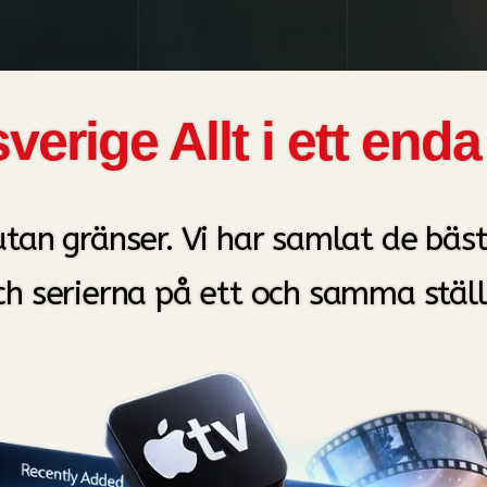
sverige Allt i ett e
utan gränser. Vi har samlat de bäs
ch serierna på ett och samma ställ