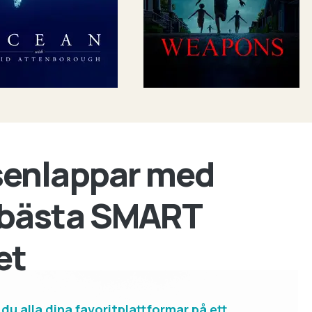
senlappar med
 bästa SMART
et
u alla dina favoritplattformar på ett