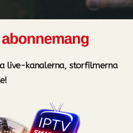
nda abonnemang
ta live-kanalerna, storfilmerna
e!