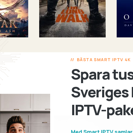
BÄSTA SMART IPTV 4K
Spara tu
Sveriges
IPTV-pak
Med Smart IPTV samlar d