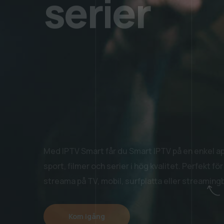
filmer oc
serier
Med IPTV Smart får du Smart IPTV på en enkel 
sport, filmer och serier i hög kvalitet. Perfekt fö
streama på TV, mobil, surfplatta eller streaming
Kom igång
Skaffa din IPTV