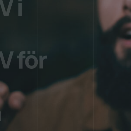
€5
PER MÅNAD
V i
V för