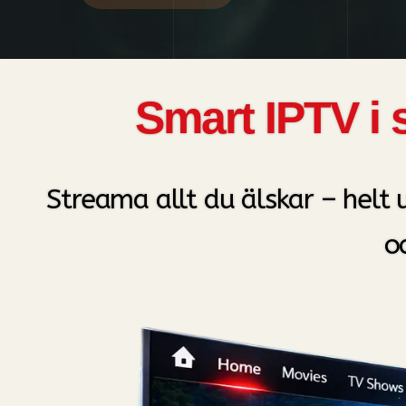
Smart IPTV i 
Streama allt du älskar – helt 
o